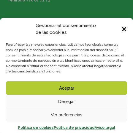
Gestionar el consentimiento
de las cookies
Para ofrecer las mejores experiencias, utilizamos tecnologías como las
registrogeneral@comarcacincovillas.es
cookies para almacenar y/o acceder a la información del dispositivo. El
Dirección: C/Justicia Mayor de Aragón, 20, 50600. Bajos
consentimiento de estas tecnologías nos permitirá procesar datos como el
Ejea de los Caballeros (Zaragoza)
comportamiento de navegación o las identificaciones únicas en este sitio.
Teléfono 976 66 22 10
No consentir o retirar el consentimiento, puede afectar negativamente a
ciertas características y funciones.
Aceptar
Denegar
AVISO LEGAL
|
POLÍTICA DE COOKIES
|
POLÍTICA DE
Ver preferencias
PRIVACIDAD
|
COMPROMISO CON LA PROTECCIÓN DE
DATOS PERSONALES
© Copyright 2020 | Desarrollado por:
Sephor Consulting
Política de cookies
Política de privacidad
Aviso legal