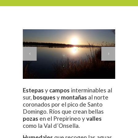
Estepas
y
campos
interminables al
sur,
bosques
y
montañas
al norte
coronados por el pico de Santo
Domingo. Ríos que crean bellas
pozas
en el Prepirineo y
valles
como la Val d´Onsella.
Humedales
que recogen las aguas